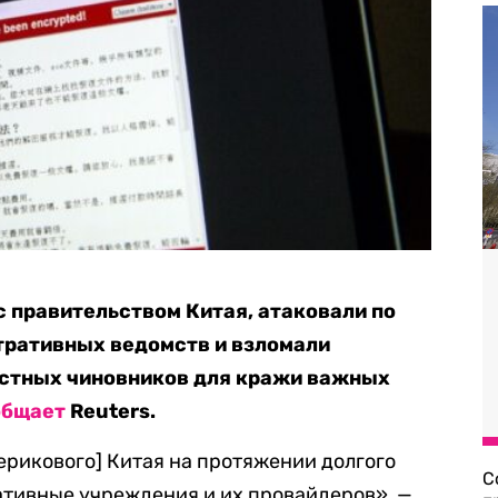
с правительством Китая, атаковали по
тративных ведомств и взломали
естных чиновников для кражи важных
общает
Reuters.
ерикового] Китая на протяжении долгого
С
тивные учреждения и их провайдеров», —