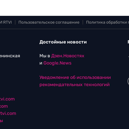
И RTVI
|
Пользовательское соглашение
|
Политика обработки
Достойные новости
Ленинская
Мы в
Дзен.Новостях
и
Google.News
Уведомление об использовании
рекомендательных технологий
vi.com
.com
tvi.com
лы