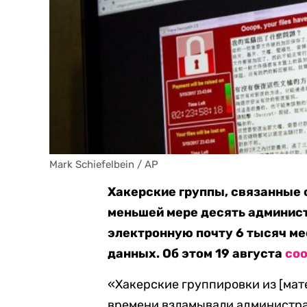
Mark Schiefelbein / AP
Хакерские группы, связанные 
меньшей мере десять админис
электронную почту 6 тысяч м
данных. Об этом 19 августа
со
«Хакерские группировки из [мат
времени взламывали администра