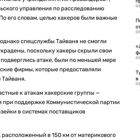
п
08
ньского управления по расследованию
о его словам, целью хакеров были важные
П
о
08
, однако спецслужбы Тайваня не смогли
«
украдены, поскольку хакеры скрыли свои
ф
0
 подверглись атаке, были по меньшей мере
еские фирмы, которые предоставляли
Т
 Тайваня.
в
08
астные к атакам хакерские группы —
али при поддержке Коммунистической партии
азейки в системах поставщиков
, расположенный в 150 км от материкового