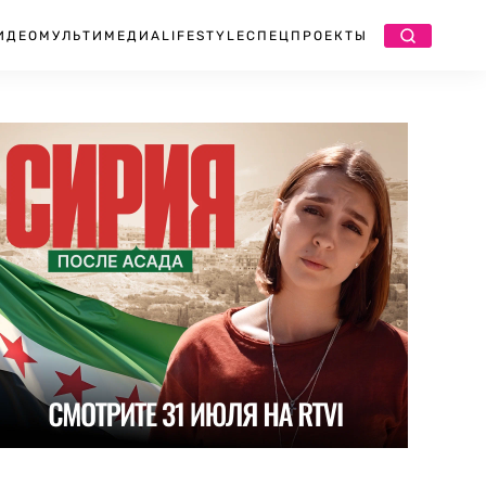
ИДЕО
МУЛЬТИМЕДИА
LIFESTYLE
СПЕЦПРОЕКТЫ