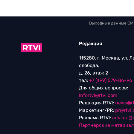
Выходные данные СМ
Редакция
115280, г. Москва, ул. 
слобода,
д. 26, этаж 2
тел:
+7 (499) 579-86-96
Для общих вопросов:
Infortvi@rtvi.com
Редакция RTVI:
news@rt
Маркетинг/PR:
pr@rtvi
Реклама RTVI:
adv-eu@r
Партнерские материа