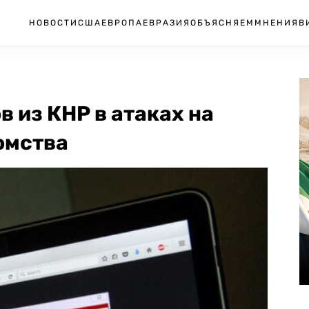
НОВОСТИ
США
ЕВРОПА
ЕВРАЗИЯ
ОБЪЯСНЯЕМ
МНЕНИЯ
В
 из КНР в атаках на
омства