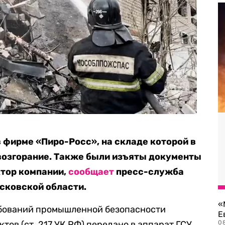
 фирме «Пиро-Росс», на складе которой в
возгорание. Также были изъяты документы
ктор компании,
сообщает
пресс-служба
сковской области.
«
ебований промышленной безопасности
Е
ов (ст. 217 УК РФ) передано в аппарат ГСУ
0