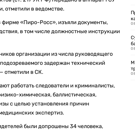
, отметили в ведомстве.
П
к
в фирме «Пиро-Росс», изъяли документы,
0
дствия, в том числе должностные инструкции
С
б
0
ников организации из числа руководящего
ве подозреваемого задержан технический
М
т
 отметили в СК.
0
ают работать следователи и криминалисты,
физико-химическая, баллистическая,
изы с целью установления причин
-медицинских экспертиз.
видетелей были допрошены 34 человека,