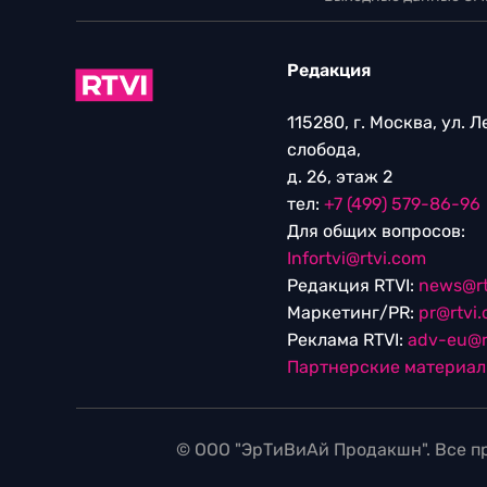
Редакция
115280, г. Москва, ул. 
слобода,
д. 26, этаж 2
тел:
+7 (499) 579-86-96
Для общих вопросов:
Infortvi@rtvi.com
Редакция RTVI:
news@rt
Маркетинг/PR:
pr@rtvi
Реклама RTVI:
adv-eu@r
Партнерские материа
© ООО "ЭрТиВиАй Продакшн". Все пр