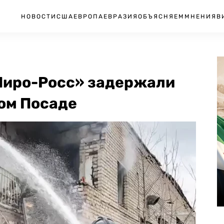
НОВОСТИ
США
ЕВРОПА
ЕВРАЗИЯ
ОБЪЯСНЯЕМ
МНЕНИЯ
В
Пиро-Росс» задержали
вом Посаде