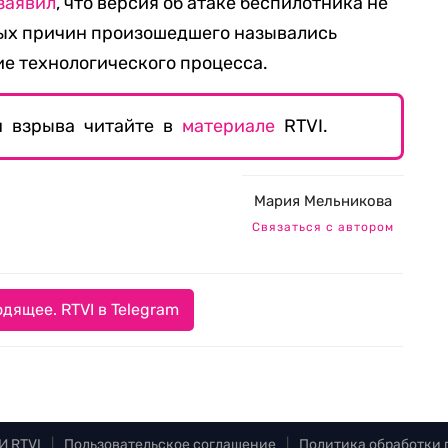
заявил
, что версия об атаке беспилотника не
ых причин произошедшего назывались
е технологического процесса.
н взрыва читайте в
материале
RTVI.
Мария Мельникова
Связаться с автором
дящее. RTVI в Telegram
И RTVI
|
Пользовательское соглашение
|
Политика обработки