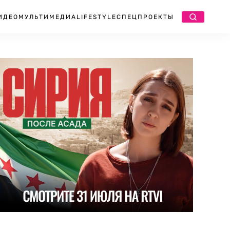
ИДЕО
МУЛЬТИМЕДИА
LIFESTYLE
СПЕЦПРОЕКТЫ