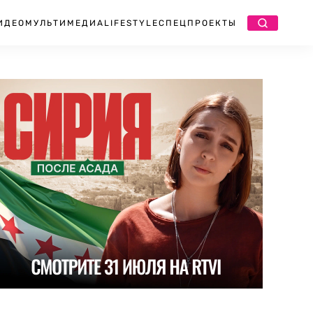
ИДЕО
МУЛЬТИМЕДИА
LIFESTYLE
СПЕЦПРОЕКТЫ