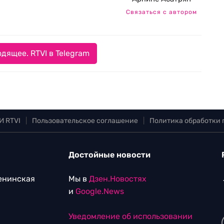
Связаться с автором
дящее. RTVI в Telegram
И RTVI
|
Пользовательское соглашение
|
Политика обработки
Достойные новости
Ленинская
Мы в
Дзен.Новостях
и
Google.News
Уведомление об использовании