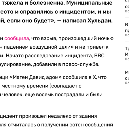
ч
а тяжела и болезненна. Муниципальные
о
есто и справились с инцидентом, и мы
0
, если оно будет», — написал Хульдаи.
В
п
0
ии
сообщила
, что взрыв, произошедший ночью
ан падением воздушной цели» и не привел к
Т
И
и. Начато расследование инцидента, ВВС
06
улирование, добавили в пресс-службе.
М
щи «Маген Давид адом» сообщила в X, что
с
0
о местному времени (совпадает с
н человек, еще восемь пострадали и были
инцидент произошел недалеко от здания
ля отчиталась о получении сотен сообщений