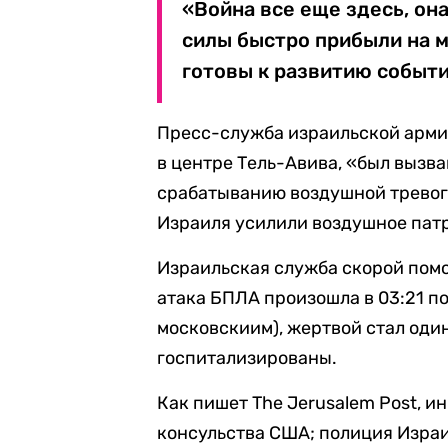
«Война все еще здесь, он
силы быстро прибыли на м
готовы к развитию событий
Пресс-служба израильской арм
в центре Тель-Авива, «был вызв
срабатыванию воздушной тревог
Израиля усилили воздушное патр
Израильская служба скорой помо
атака БПЛА произошла в 03:21 п
московскиим), жертвой стал оди
госпитализированы.
Как пишет The Jerusalem Post, 
консульства США; полиция Израи