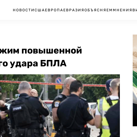
НОВОСТИ
США
ЕВРОПА
ЕВРАЗИЯ
ОБЪЯСНЯЕМ
МНЕНИЯ
В
ежим повышенной
го удара БПЛА