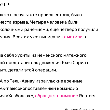
утра.
шего в результате происшествия, было
 места взрыва. Четыре человека были
сколочными ранениями, еще четверо получили
яния. Всех их уже выписали,
отметили
в
на себя хуситы из йеменского мятежного
ый представитель движения Яхья Сариа в
ыть детали этой операции.
ЛА по Тель-Авиву израильские военные
 убит высокопоставленный командир
ия «Хезболлах»,
обращает внимание
Reuters.
Арпине Асатрян