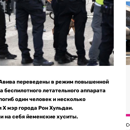
Авива переведены в режим повышенной
ра беспилотного летательного аппарата
 погиб один человек и несколько
 X мэр города Рон Хульдаи.
и на себя йеменские хуситы.
С