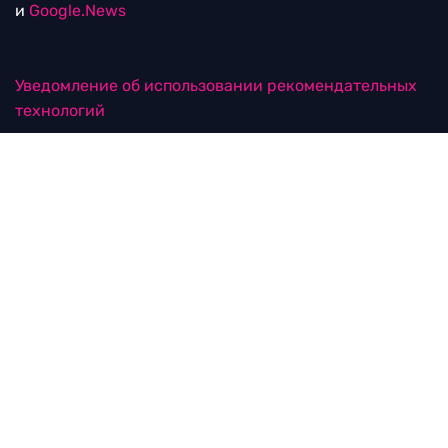
и
Google.News
Уведомление об использовании рекомендательных
технологий
RTVI в соцсетях
18+
© ООО "ЭрТиВиАй Продакшн". Все права защищены.
При цитировании материалов активная
гиперссылка на rtvi.com обязательна