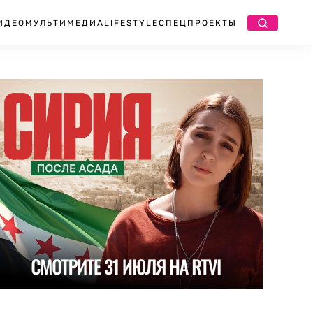
ИДЕО
МУЛЬТИМЕДИА
LIFESTYLE
СПЕЦПРОЕКТЫ