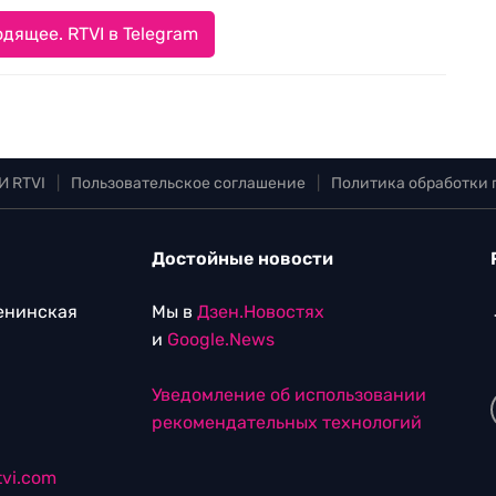
дящее. RTVI в Telegram
И RTVI
|
Пользовательское соглашение
|
Политика обработки
Достойные новости
Ленинская
Мы в
Дзен.Новостях
и
Google.News
Уведомление об использовании
рекомендательных технологий
vi.com