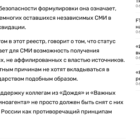
Т
06
безопасности формулировки она означает,
немногих оставшихся независимых СМИ в
F
квидации.
н
06
 в этот реестр, говорит о том, что статус
«
ает для СМИ возможность получения
в
06
х, не аффилированных с властью источников.
тным причинам не хотят вкладываться в
«
дарством подобным образом.
р
06
оддержку коллегам из «Дождя» и «Важных
«иноагента» не просто должен быть снят с них
 в России как противоречащий принципам