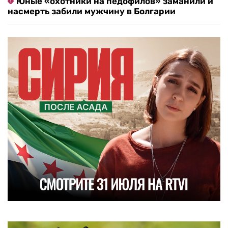
Юные «охотники на педофилов» заманили и
насмерть забили мужчину в Болгарии