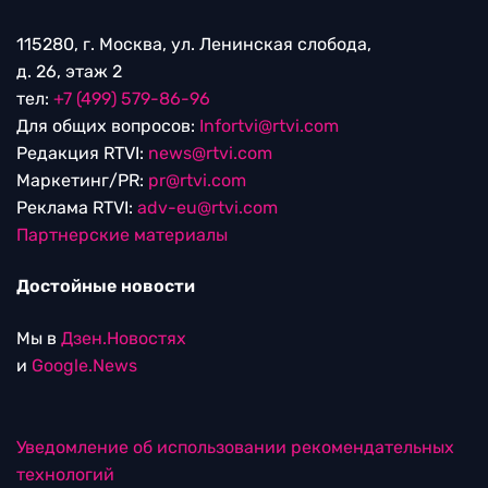
115280, г. Москва, ул. Ленинская слобода,
д. 26, этаж 2
тел:
+7 (499) 579-86-96
Для общих вопросов:
Infortvi@rtvi.com
Редакция RTVI:
news@rtvi.com
Маркетинг/PR:
pr@rtvi.com
Реклама RTVI:
adv-eu@rtvi.com
Партнерские материалы
Достойные новости
Мы в
Дзен.Новостях
и
Google.News
Уведомление об использовании рекомендательных
технологий