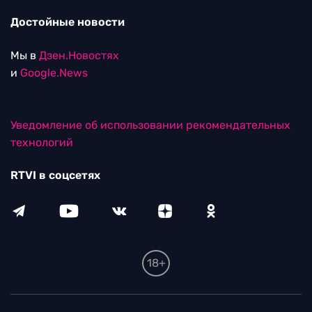
Достойные новости
Мы в
Дзен.Новостях
и
Google.News
Уведомление об использовании рекомендательных
технологий
RTVI в соцсетях
18+