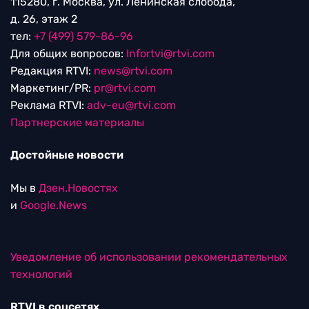
115280, г. Москва, ул. Ленинская слобода,
д. 26, этаж 2
тел:
+7 (499) 579-86-96
Для общих вопросов:
Infortvi@rtvi.com
Редакция RTVI:
news@rtvi.com
Маркетинг/PR:
pr@rtvi.com
Реклама RTVI:
adv-eu@rtvi.com
Партнерские материалы
Достойные новости
Мы в
Дзен.Новостях
и
Google.News
Уведомление об использовании рекомендательных
технологий
RTVI в соцсетях