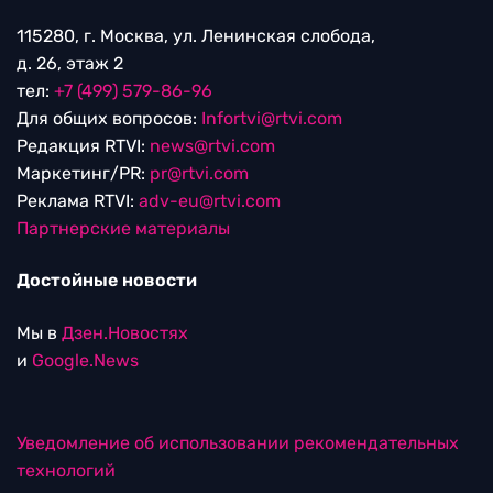
115280, г. Москва, ул. Ленинская слобода,
д. 26, этаж 2
тел:
+7 (499) 579-86-96
Для общих вопросов:
Infortvi@rtvi.com
Редакция RTVI:
news@rtvi.com
Маркетинг/PR:
pr@rtvi.com
Реклама RTVI:
adv-eu@rtvi.com
Партнерские материалы
Достойные новости
Мы в
Дзен.Новостях
и
Google.News
Уведомление об использовании рекомендательных
технологий