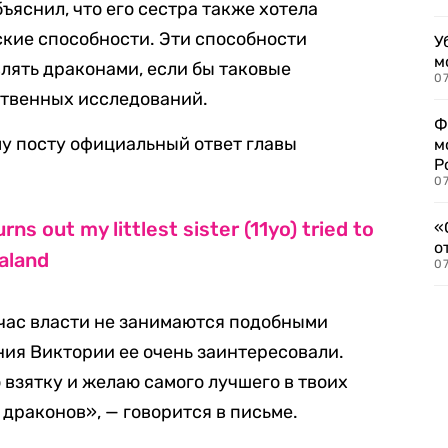
бъяснил, что его сестра также хотела
ские способности. Эти способности
У
м
влять драконами, если бы таковые
07
ственных исследований.
Ф
у посту официальный ответ главы
м
Р
07
rns out my littlest sister (11yo) tried to
«
о
aland
07
йчас власти не занимаются подобными
ия Виктории ее очень заинтересовали.
 взятку и желаю самого лучшего в твоих
 драконов», — говорится в письме.