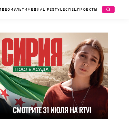
ИДЕО
МУЛЬТИМЕДИА
LIFESTYLE
СПЕЦПРОЕКТЫ