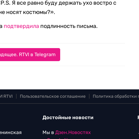
P.S. Я все равно буду держать ухо востро с
не носят костюмы?».
ра
подтвердила
подлинность письма.
дящее. RTVI в Telegram
И RTVI
|
Пользовательское соглашение
|
Политика обработки
Достойные новости
Ленинская
Мы в
Дзен.Новостях