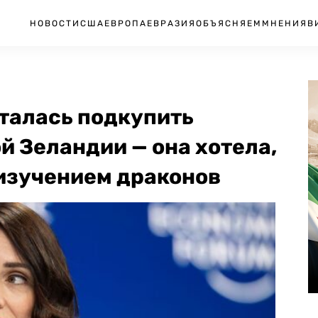
НОВОСТИ
США
ЕВРОПА
ЕВРАЗИЯ
ОБЪЯСНЯЕМ
МНЕНИЯ
В
талась подкупить
 Зеландии — она хотела,
 изучением драконов