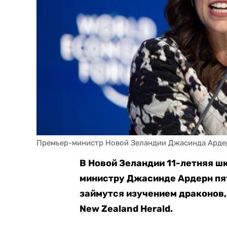
Премьер-министр Новой Зеландии Джасинда АрдернG
В Новой Зеландии 11-летняя ш
министру Джасинде Ардерн пят
займутся изучением драконов,
New Zealand Herald.