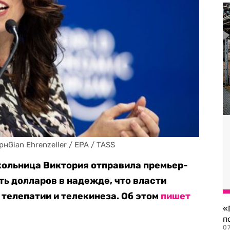
ian Ehrenzeller / EPA / TASS
кольница Виктория отправила премьер-
ь долларов в надежде, что власти
 телепатии и телекинеза. Об этом
пишет
«
п
07