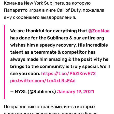
Команда New York Subliners, за которую
Папаратто играл в лиге Call of Duty, пожелала
ему скорейшего выздоровления.
We are thankful for everything that
@ZooMaa
has done for the Subliners & our entire org
wishes him a speedy recovery. His incredible
talent as a teammate & competitor has
always made him amazing & the positivity he
brings to the community is truly special. We’ll
see you soon.
https://t.co/P5ZIKnvE72
pic.twitter.com/Lm4xLRsEAd
— NYSL (@Subliners)
January 19, 2021
По сравнению с травмами, из-за которых
спортсмены заканчивают карьеру в более