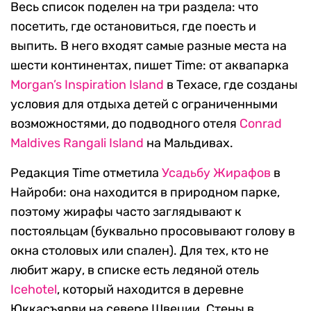
Весь список поделен на три раздела: что
посетить, где остановиться, где поесть и
выпить. В него входят самые разные места на
шести континентах, пишет Time: от аквапарка
Morgan’s Inspiration Island
в Техасе, где созданы
условия для отдыха детей с ограниченными
возможностями, до подводного отеля
Conrad
Maldives Rangali Island
на Мальдивах.
Редакция Time отметила
Усадьбу Жирафов
в
Найроби: она находится в природном парке,
поэтому жирафы часто заглядывают к
постояльцам (буквально просовывают голову в
окна столовых или спален). Для тех, кто не
любит жару, в списке есть ледяной отель
Icehotel
, который находится в деревне
Юккасъярви на севере Швеции. Стены в