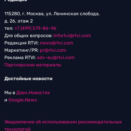
115280, г. Москва, ул. Ленинская слобода,
д. 26, этаж 2
тел:
+7 (499) 579-86-96
Для общих вопросов:
Infortvi@rtvi.com
Редакция RTVI:
news@rtvi.com
Маркетинг/PR:
pr@rtvi.com
Реклама RTVI:
adv-eu@rtvi.com
Партнерские материалы
Достойные новости
Мы в
Дзен.Новостях
и
Google.News
Уведомление об использовании рекомендательных
технологий