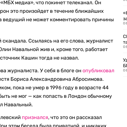
«МБХ медиа», что покинет телеканал. Он
орон это произойдет в течение ближайших
«
з
та ведущий не может комментировать причины
08
С
 скандала. Ссылаясь на его слова, журналист
т
0
 Юлии Навальной жив и, кроме того, работает
источник Кашин тогда не назвал.
У
Б
ва журналиста. У себя в блоге он
опубликовал
0
тестя Бориса Александровича Абросимова.
ом, пока не умер в 1996 году в возрасте 44
 быть не мог — как попасть в Лондон обычному
ал Навальный.
Олевский
признался
, что это он рассказал
При этом беседа была приватной, и никаких