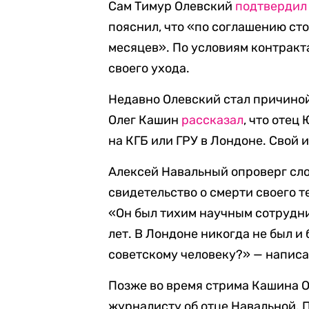
Сам Тимур Олевский
подтвердил
пояснил, что «по соглашению ст
месяцев». По условиям контрак
своего ухода.
Недавно Олевский стал причиной
Олег Кашин
рассказал
, что отец
на КГБ или ГРУ в Лондоне. Свой 
Алексей Навальный опроверг сло
свидетельство о смерти своего 
«Он был тихим научным сотрудник
лет. В Лондоне никогда не был и
советскому человеку?» — напис
Позже во время стрима Кашина 
журналисту об отце Навальной. 