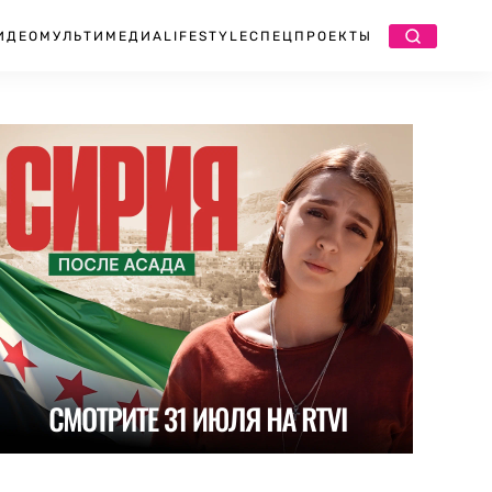
ИДЕО
МУЛЬТИМЕДИА
LIFESTYLE
СПЕЦПРОЕКТЫ