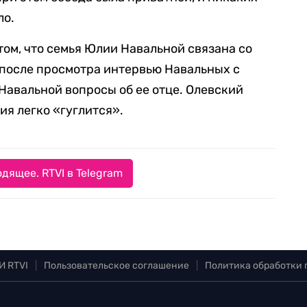
ло.
том, что семья Юлии Навальной связана со
 после просмотра интервью Навальных с
авальной вопросы об ее отце. Олевский
ия легко «гуглится».
дящее. RTVI в Telegram
И RTVI
|
Пользовательское соглашение
|
Политика обработки