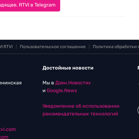
дящее. RTVI в Telegram
И RTVI
|
Пользовательское соглашение
|
Политика обработки
Достойные новости
Ленинская
Мы в
Дзен.Новостях
и
Google.News
Уведомление об использовании
рекомендательных технологий
vi.com
.com