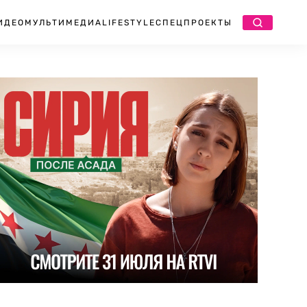
ИДЕО
МУЛЬТИМЕДИА
LIFESTYLE
СПЕЦПРОЕКТЫ