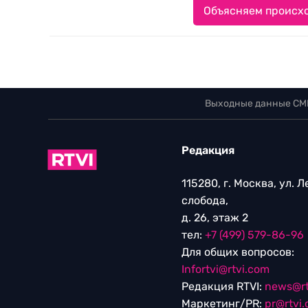
Объясняем происхо
Выходные данные СМ
Редакция
115280, г. Москва, ул. 
слобода,
д. 26, этаж 2
тел:
+7 (499) 579-86-96
Для общих вопросов:
Infortvi@rtvi.com
Редакция RTVI:
news@rt
Маркетинг/PR:
pr@rtvi