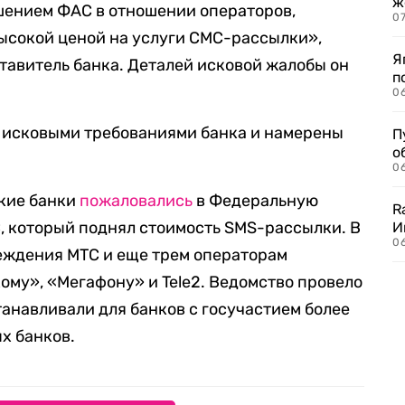
ж
шением ФАС в отношении операторов,
0
ысокой ценой на услуги СМС-рассылки»,
Я
тавитель банка. Деталей исковой жалобы он
п
0
 с исковыми требованиями банка и намерены
П
о
06
ские банки
пожаловались
в Федеральную
R
, который поднял стоимость SMS-рассылки. В
И
0
ждения МТС и еще трем операторам
му», «Мегафону» и Tele2. Ведомство провело
танавливали для банков с госучастием более
х банков.