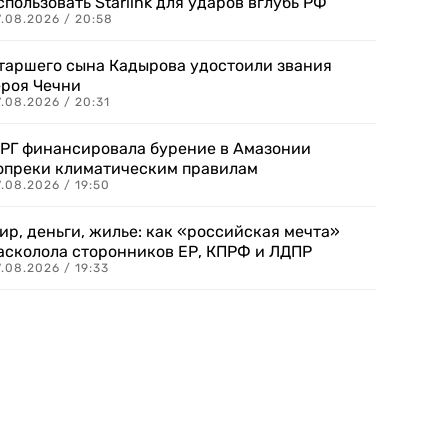
спользовать Starlink для ударов вглубь РФ
7.08.2026 / 20:58
таршего сына Кадырова удостоили звания
ероя Чечни
.08.2026 / 20:31
РГ финансировала бурение в Амазонии
опреки климатическим правилам
.08.2026 / 19:50
ир, деньги, жилье: как «российская мечта»
асколола сторонников ЕР, КПРФ и ЛДПР
.08.2026 / 19:33