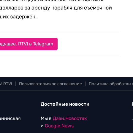
 долларов за аренду корабля для съемочной
ших задержек.
дящее. RTVI в Telegram
И RTVI
|
Пользовательское соглашение
|
Политика обработки
Достойные новости
Ленинская
Мы в
Дзен.Новостях
и
Google.News