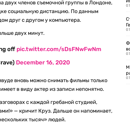
и
на двух членов съемочной группы в Лондоне,
0
дке социальную дистанцию. По данным
С
ом друг с другом у компьютера.
Г
07
льше двух минут.
Ф
ing off
pic.twitter.com/sDsFNwFwNm
в
07
Crave)
December 16, 2020
М
р
07
ливуде вновь можно снимать фильмы только
 имеет в виду актер из записи непонятно.
азговорах с каждой гребаной студией,
ми!» — кричит Круз. Дальше он напоминает,
«нескольких тысяч» людей.