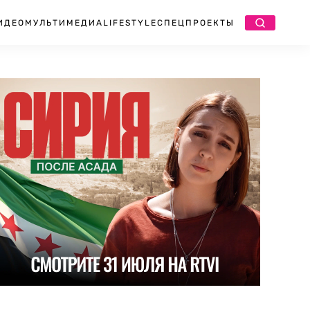
ИДЕО
МУЛЬТИМЕДИА
LIFESTYLE
СПЕЦПРОЕКТЫ