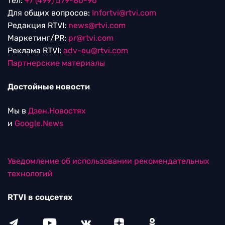
Пользовательское соглашение
Политика обработки персональных данных
Редакция
115280, г. Москва, ул. Ленинская слобода,
д. 26, этаж 2
тел:
+7 (499) 579-86-96
Для общих вопросов:
Infortvi@rtvi.com
Редакция RTVI:
news@rtvi.com
Маркетинг/PR:
pr@rtvi.com
Реклама RTVI:
adv-eu@rtvi.com
Партнерские материалы