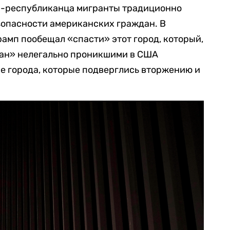
а-республиканца мигранты традиционно
зопасности американских граждан. В
рамп пообещал «спасти» этот город, который,
еван» нелегально проникшими в США
се города, которые подверглись вторжению и