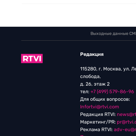
Выходные данные СМ
Редакция
115280, г. Москва, ул. 
слобода,
д. 26, этаж 2
тел:
+7 (499) 579-86-96
Для общих вопросов:
Infortvi@rtvi.com
Редакция RTVI:
news@rt
Маркетинг/PR:
pr@rtvi
Реклама RTVI:
adv-eu@r