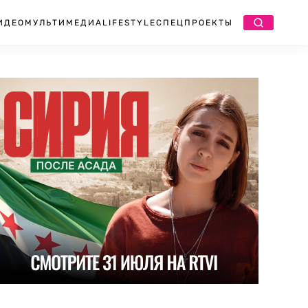
ИДЕО
МУЛЬТИМЕДИА
LIFESTYLE
СПЕЦПРОЕКТЫ