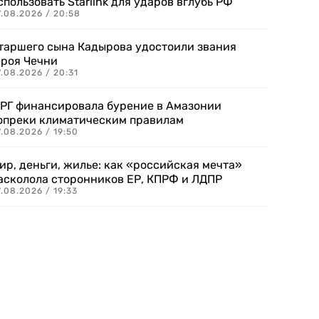
спользовать Starlink для ударов вглубь РФ
7.08.2026 / 20:58
таршего сына Кадырова удостоили звания
ероя Чечни
.08.2026 / 20:31
РГ финансировала бурение в Амазонии
опреки климатическим правилам
.08.2026 / 19:50
ир, деньги, жилье: как «российская мечта»
асколола сторонников ЕР, КПРФ и ЛДПР
.08.2026 / 19:33