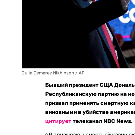
Julia Demaree Nikhinson / AP
Бывший президент СЩА Дональд
Республиканскую партию на но
призвал применять смертную ка
виновными в убийстве америка
цитирует
телеканал NBC News.
«Я призываю к смертной казни лю