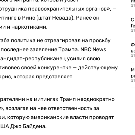
и
0
отрудника правоохранительных органов», —
тинге в Рино (штат Невада). Ранее он
С
Г
ми и наркотиками.
07
аба политика не отреагировал на просьбу
Ф
последнее заявление Трампа. NBC News
в
07
 кандидат-республиканец усилил свою
тивовес своей конкурентке — действующему
М
р
рис, которая представляет
07
ирателями на митингах Трамп неоднократно
, возлагая на нее ответственность за
и, которую американские власти проводят
США Джо Байдена.