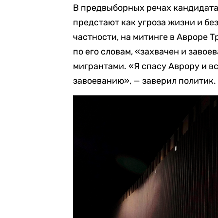
В предвыборных речах кандидат
предстают как угроза жизни и бе
частности, на митинге в Авроре Т
по его словам, «захвачен и заво
мигрантами. «Я спасу Аврору и в
завоеванию», — заверил политик.