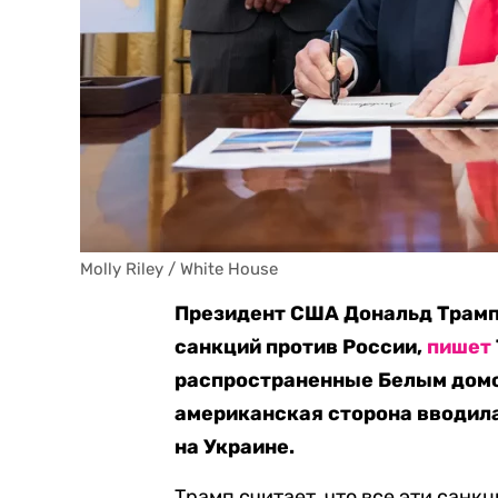
Molly Riley / White House
Президент США Дональд Трамп
санкций против России,
пишет
распространенные Белым домом
американская сторона вводила 
на Украине.
Трамп считает, что все эти санк