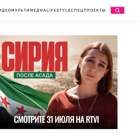
ИДЕО
МУЛЬТИМЕДИА
LIFESTYLE
СПЕЦПРОЕКТЫ