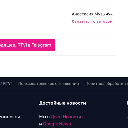
Анастасия Музычук
Связаться с автором
дящее. RTVI в Telegram
И RTVI
|
Пользовательское соглашение
|
Политика обработки
Достойные новости
Ленинская
Мы в
Дзен.Новостях
и
Google.News