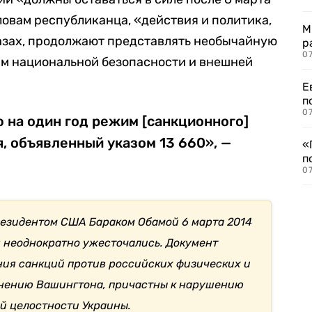
ловам республиканца, «действия и политика,
М
казах, продолжают представлять необычайную
р
07
ам национальной безопасности и внешней
Е
п
07
 на один год режим [санкционного]
, объявленный указом 13 660», —
«
п
07
президентом США Бараком Обамой 6 марта 2014
я неоднократно ужесточались. Документ
ния санкций против российских физических и
мнению Вашингтона, причастны к нарушению
й целостности Украины.