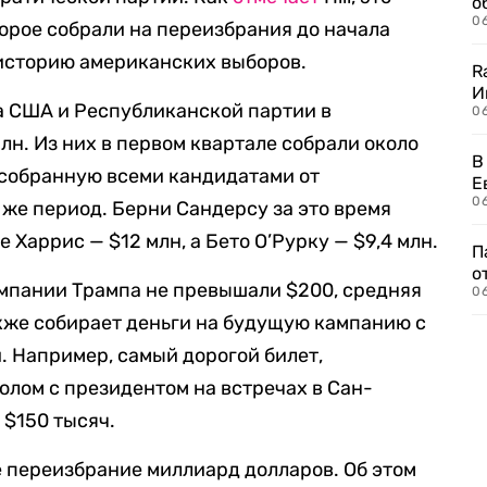
о
06
торое собрали на переизбрания до начала
историю американских выборов.
R
И
а США и Республиканской партии в
0
лн. Из них в первом квартале собрали около
В
, собранную всеми кандидатами от
Е
06
 же период. Берни Сандерсу за это время
е Харрис — $12 млн, а Бето О’Рурку — $9,4 млн.
П
о
ампании Трампа не превышали $200, средняя
06
кже собирает деньги на будущую кампанию с
 Например, самый дорогой билет,
олом с президентом на встречах в Сан-
 $150 тысяч.
е переизбрание миллиард долларов. Об этом