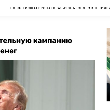
НОВОСТИ
США
ЕВРОПА
ЕВРАЗИЯ
ОБЪЯСНЯЕМ
МНЕНИЯ
В
ательную кампанию
денег