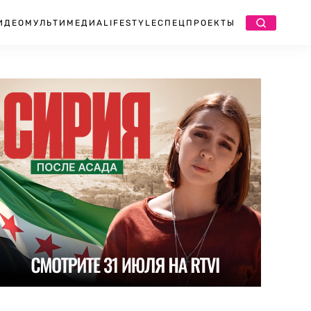
ИДЕО
МУЛЬТИМЕДИА
LIFESTYLE
СПЕЦПРОЕКТЫ