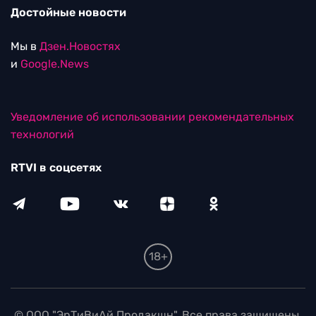
Достойные новости
Мы в
Дзен.Новостях
и
Google.News
Уведомление об использовании рекомендательных
технологий
RTVI в соцсетях
18+
© ООО "ЭрТиВиАй Продакшн". Все права защищены.