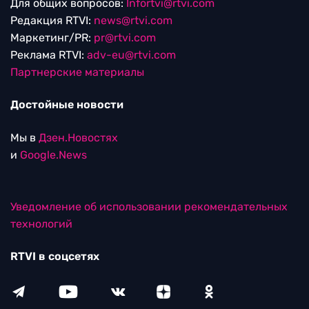
Для общих вопросов:
Infortvi@rtvi.com
Редакция RTVI:
news@rtvi.com
Маркетинг/PR:
pr@rtvi.com
Реклама RTVI:
adv-eu@rtvi.com
Партнерские материалы
Достойные новости
Мы в
Дзен.Новостях
и
Google.News
Уведомление об использовании рекомендательных
технологий
RTVI в соцсетях