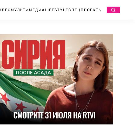
ИДЕО
МУЛЬТИМЕДИА
LIFESTYLE
СПЕЦПРОЕКТЫ