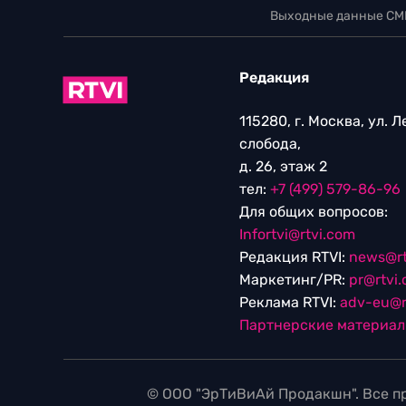
Выходные данные СМ
Редакция
115280, г. Москва, ул. 
слобода,
д. 26, этаж 2
тел:
+7 (499) 579-86-96
Для общих вопросов:
Infortvi@rtvi.com
Редакция RTVI:
news@rt
Маркетинг/PR:
pr@rtvi
Реклама RTVI:
adv-eu@r
Партнерские материа
© ООО "ЭрТиВиАй Продакшн". Все пр