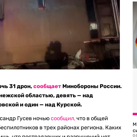
чь 31 дрон,
сообщает
Минобороны России.
онежской областью, девять — над
овской и один — над Курской.
ксандр Гусев ночью
сообщил,
что в общей
М
еспилотников в трех районах региона. Каких
с
лишь, что пострадавших и разрушений нет.
0