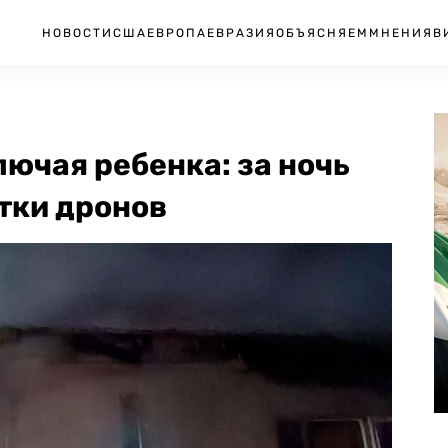
НОВОСТИ
США
ЕВРОПА
ЕВРАЗИЯ
ОБЪЯСНЯЕМ
МНЕНИЯ
В
лючая ребенка: за ночь
тки дронов