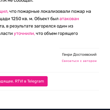
ПЛА не сообщал.
щил,
что пожарные локализовали пожар на
ади 1250 кв. м. Объект был
атакован
а, в результате загорелся один из
власти
уточнили,
что объем горящего
Генри Достоевский
Связаться с автором
дящее. RTVI в Telegram