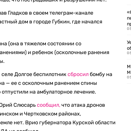
«
ав Гладков в своем телеграм-канале
п
астный дом в городе Губкин, где начался
п
0
У
на (она в тяжелом состоянии со
о
нениями) и ребенок (осколочные ранения
0
ы.
М
М
в селе Долгое беспилотник
сбросил
бомбу на
05
на — ее с осколочным ранением спины
о отпустили на амбулаторное лечение.
 Юрий Слюсарь
сообщил,
что атака дронов
инском и Чертковском районах,
емле нет. Врио губернатора Курской области