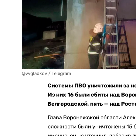
@vvgladkov / Telegram
Системы ПВО уничтожили за но
Из них 16 были сбиты над Вор
Белгородской, пять — над Рост
Глава Воронежской области Але
сложности были уничтожены 15 б
именно, он не уточнил, добавив 