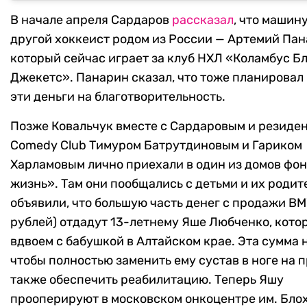
В начале апреля Сардаров
рассказал
, что машин
другой хоккеист родом из России — Артемий Пан
который сейчас играет за клуб НХЛ «Коламбус Б
Джекетс». Панарин сказал, что тоже планировал
эти деньги на благотворительность.
Позже Ковальчук вместе с Сардаровым и резиде
Comedy Club Тимуром Батрутдиновым и Гариком
Харламовым лично приехали в один из домов фо
жизнь». Там они пообщались с детьми и их родит
объявили, что большую часть денег с продажи BM
рублей) отдадут 13-летнему Яше Любченко, кото
вдвоем с бабушкой в Алтайском крае. Эта сумма 
чтобы полностью заменить ему сустав в ноге на п
также обеспечить реабилитацию. Теперь Яшу
прооперируют в московском онкоцентре им. Бло