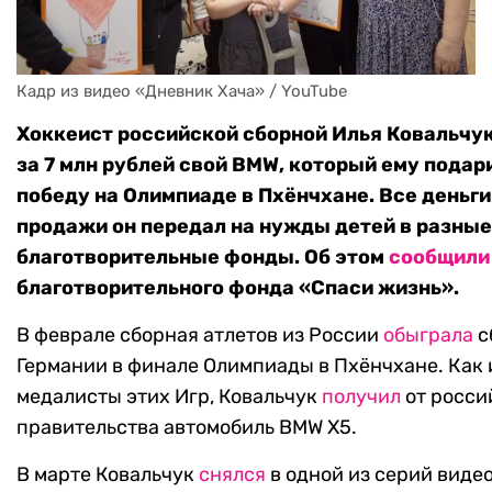
Кадр из видео «Дневник Хача» / YouTube
Хоккеист российской сборной Илья Ковальчу
за 7 млн рублей свой BMW, который ему подар
победу на Олимпиаде в Пхёнчхане. Все деньги
продажи он передал на нужды детей в разные
благотворительные фонды. Об этом
сообщили
благотворительного фонда «Спаси жизнь».
В феврале сборная атлетов из России
обыграла
с
Германии в финале Олимпиады в Пхёнчхане. Как 
медалисты этих Игр, Ковальчук
получил
от росси
правительства автомобиль BMW X5.
В марте Ковальчук
снялся
в одной из серий виде