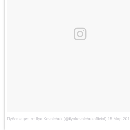
Публикация от Ilya Kovalchuk (@ilyakovalchukofficial)
15 Мар 2018 