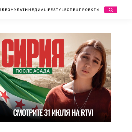
ИДЕО
МУЛЬТИМЕДИА
LIFESTYLE
СПЕЦПРОЕКТЫ