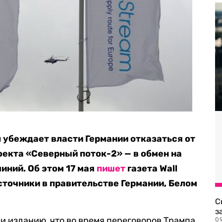
 убеждает власти Германии отказаться от
оекта «Северный поток-2» — в обмен на
иний. Об этом 17 мая
пишет
газета Wall
источники в правительстве Германии, Белом
С
з
и изданию, что во время переговоров Трампа
0