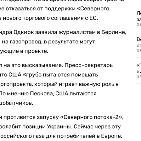
 ее отказаться от поддержки «Северного
Л
 нового торгового соглашения с ЕС.
з
0
андра Одкирк заявила журналистам в Берлине,
В
на газопровод, в результате могут
с
вующие в проекте.
0
л на это высказывание. Пресс-секретарь
«
в
 что США «грубо пытаются помешать
0
гопроекта, который играет важную роль в
 По мнению Пескова, США пытаются
добытчиков.
н противится запуску «Северного потока-2»,
 ослабит позиции Украины. Сейчас через эту
оссийского газа для потребителей в Европе.