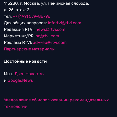
115280, г. Москва, ул. Ленинская слобода,
д. 26, этаж 2
тел:
+7 (499) 579-86-96
Для общих вопросов:
Infortvi@rtvi.com
Редакция RTVI:
news@rtvi.com
Маркетинг/PR:
pr@rtvi.com
Реклама RTVI:
adv-eu@rtvi.com
Партнерские материалы
Достойные новости
Мы в
Дзен.Новостях
и
Google.News
Уведомление об использовании рекомендательных
технологий