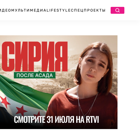
ИДЕО
МУЛЬТИМЕДИА
LIFESTYLE
СПЕЦПРОЕКТЫ