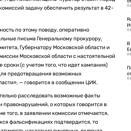
о
06
омиссий задачу обеспечить результат в 42-
R
И
ность по этому поводу, оперативно
0
альные письма Генеральному прокурору,
В
итета, Губернатору Московской области и
Е
06
миссии Московской области с настоятельной
 сроки (с учетом того, что идет кампания)
П
для предотвращения возможных
о
06
асти», — говорится в сообщении ЦИК.
тельно расследовать возможные факты
 правонарушений, о которых говорится в
е того, в заявлении комиссии отмечается,
хся фальсификациях подтвердится, то
ратимость наказания виновных, включая