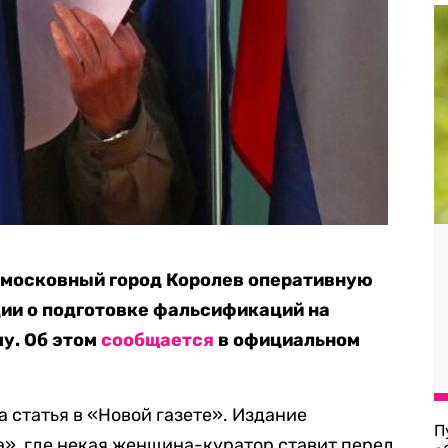
дмосковный город Королев оперативную
ии о подготовке фальсификаций на
у. Об этом
сообщается
в официальном
 статья в «Новой газете». Издание
П
а», где некая женщина-куратор ставит перед