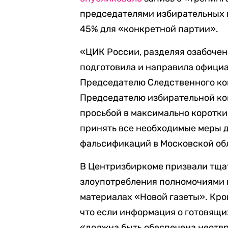
председателями избирательных к
45% для «конкретной партии».
«ЦИК России, разделяя озабочен
подготовила и направила офици
Председателю Следственного ком
Председателю избирательной ко
просьбой в максимально короткие
принять все необходимые меры 
фальсификаций в Московской обл
В Центризбиркоме призвали тща
злоупотребления полномочиями и
материалах «Новой газеты». Кром
что если информация о готовящи
«должна быть обеспечена неотв