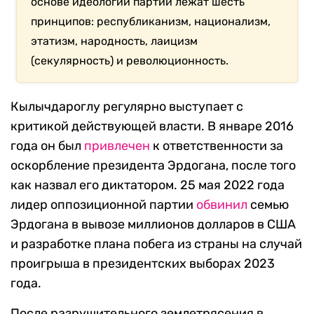
основе идеологии партии лежат шесть
принципов: республиканизм, национализм,
этатизм, народность, лаицизм
(секулярность) и революционность.
Кылычдароглу регулярно выступает с
критикой действующей власти. В январе 2016
года он был
привлечен
к ответственности за
оскорбление президента Эрдогана, после того
как назвал его диктатором. 25 мая 2022 года
лидер оппозиционной партии
обвинил
семью
Эрдогана в вывозе миллионов долларов в США
и разработке плана побега из страны на случай
проигрыша в президентских выборах 2023
года.
После разрушительного землетрясения в