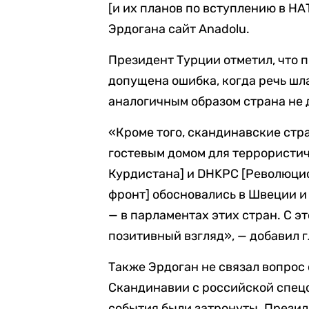
[и их планов по вступлению в НА
Эрдогана сайт Anadolu.
Президент Турции отметил, что
допущена ошибка, когда речь шла
аналогичным образом страна не 
«Кроме того, скандинавские стр
гостевым домом для террористич
Курдистана] и DHKPC [Революци
фронт] обосновались в Швеции и 
— в парламентах этих стран. С э
позитивный взгляд», — добавил г
Также Эрдоган не связал вопрос
Скандинавии с российской спецо
события были затронуты. Презид