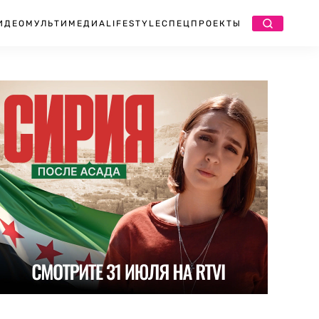
ИДЕО
МУЛЬТИМЕДИА
LIFESTYLE
СПЕЦПРОЕКТЫ