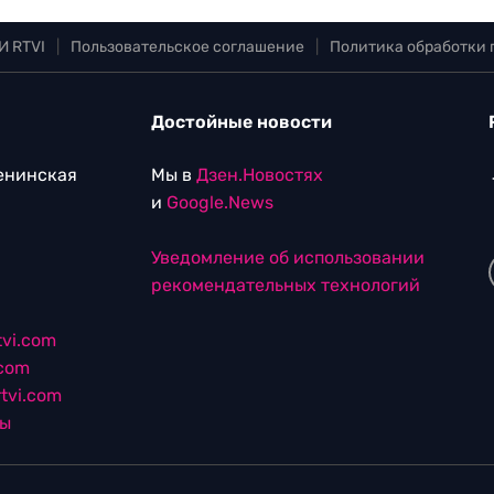
И RTVI
|
Пользовательское соглашение
|
Политика обработки
Достойные новости
Ленинская
Мы в
Дзен.Новостях
и
Google.News
Уведомление об использовании
рекомендательных технологий
vi.com
.com
tvi.com
лы