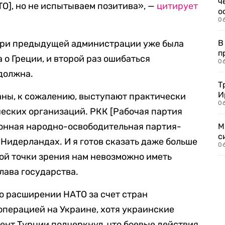
ч
ТО], но не испытываем позитива», —
цитирует
о
0
 при предыдущей администрации уже была
В
п
 о Греции, и второй раз ошибаться
0
должна.
Т
И
аны, к сожалению, выступают практически
06
еских организаций. РКК [Рабочая партия
онная народно-освободительная партия-
М
с
Нидерландах. И я готов сказать даже больше
0
той точки зрения нам невозможно иметь
лава государства.
 о расширении НАТО за счет стран
перацией на Украине, хотя украинские
ент Турции подчеркнул, что боевые действия