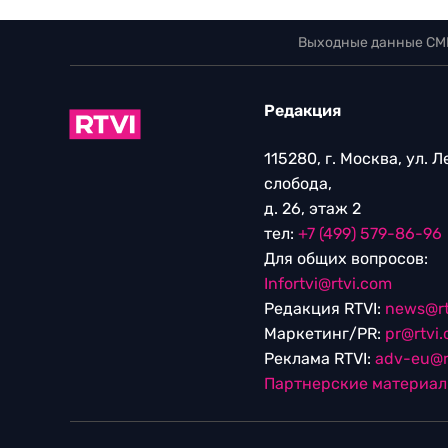
Выходные данные СМ
Редакция
115280, г. Москва, ул. 
слобода,
д. 26, этаж 2
тел:
+7 (499) 579-86-96
Для общих вопросов:
Infortvi@rtvi.com
Редакция RTVI:
news@rt
Маркетинг/PR:
pr@rtvi
Реклама RTVI:
adv-eu@r
Партнерские материа