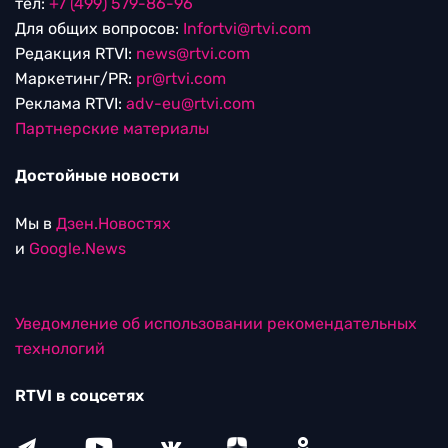
тел:
+7 (499) 579-86-96
Для общих вопросов:
Infortvi@rtvi.com
Редакция RTVI:
news@rtvi.com
Маркетинг/PR:
pr@rtvi.com
Реклама RTVI:
adv-eu@rtvi.com
Партнерские материалы
Достойные новости
Мы в
Дзен.Новостях
и
Google.News
Уведомление об использовании рекомендательных
технологий
RTVI в соцсетях