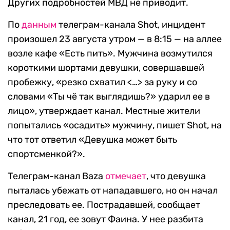
Других подробностей МВД не приводит.
По
данным
телеграм-канала Shot, инцидент
произошел 23 августа утром — в 8:15 — на аллее
возле кафе «Есть пить». Мужчина возмутился
короткими шортами девушки, совершавшей
пробежку, «резко схватил <…> за руку и со
словами «Ты чё так выглядишь?» ударил ее в
лицо», утверждает канал. Местные жители
попытались «осадить» мужчину, пишет Shot, на
что тот ответил «Девушка может быть
спортсменкой?».
Телеграм-канал Baza
отмечает
, что девушка
пыталась убежать от нападавшего, но он начал
преследовать ее. Пострадавшей, сообщает
канал, 21 год, ее зовут Фаина. У нее разбита