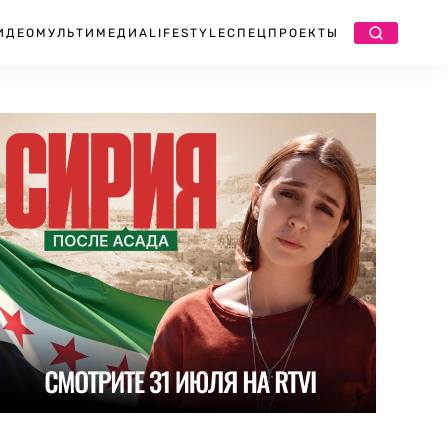
ИДЕО
МУЛЬТИМЕДИА
LIFESTYLE
СПЕЦПРОЕКТЫ