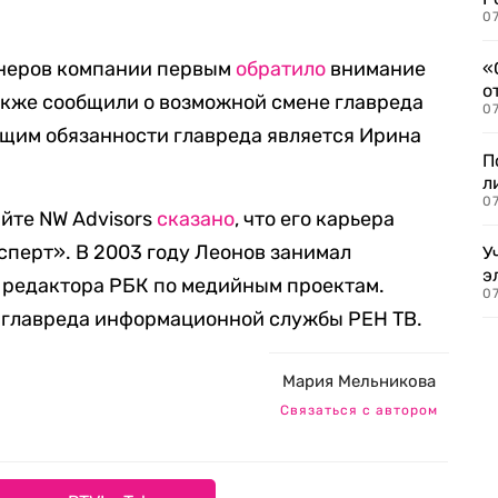
07
онеров компании первым
обратило
внимание
«
о
также сообщили о возможной смене главреда
07
щим обязанности главреда является Ирина
П
л
07
айте NW Advisors
сказано
, что его карьера
сперт». В 2003 году Леонов занимал
У
э
 редактора РБК по медийным проектам.
07
м главреда информационной службы РЕН ТВ.
Мария Мельникова
Связаться с автором