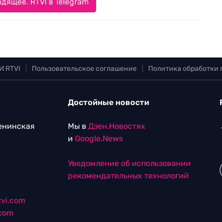
дящее. RTVI в Telegram
И RTVI
|
Пользовательское соглашение
|
Политика обработки
Достойные новости
Ленинская
Мы в
Дзен.Новостях
и
Google.News
Уведомление об использовании
рекомендательных технологий
vi.com
.com