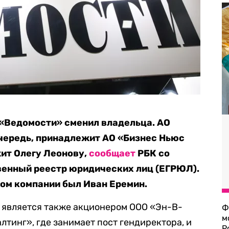
 «Ведомости» сменил владельца. АО
очередь, принадлежит АО «Бизнес Ньюс
жит Олегу Леонову,
сообщает
РБК со
венный реестр юридических лиц (ЕГРЮЛ).
ом компании был Иван Еремин.
 является также акционером ООО «Эн-В-
Ф
м
лтинг», где занимает пост гендиректора, и
Р