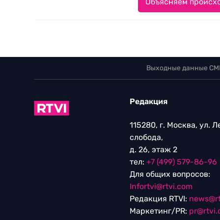
Объясняем происхо
Выходные данные СМ
Редакция
115280, г. Москва, ул. 
слобода,
д. 26, этаж 2
тел:
+7 (499) 579-86-96
Для общих вопросов:
Infortvi@rtvi.com
Редакция RTVI:
news@rt
Маркетинг/PR:
pr@rtvi