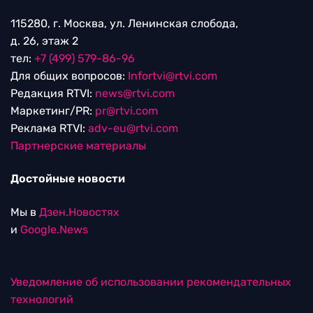
115280, г. Москва, ул. Ленинская слобода,
д. 26, этаж 2
тел:
+7 (499) 579-86-96
Для общих вопросов:
Infortvi@rtvi.com
Редакция RTVI:
news@rtvi.com
Маркетинг/PR:
pr@rtvi.com
Реклама RTVI:
adv-eu@rtvi.com
Партнерские материалы
Достойные новости
Мы в
Дзен.Новостях
и
Google.News
Уведомление об использовании рекомендательных
технологий