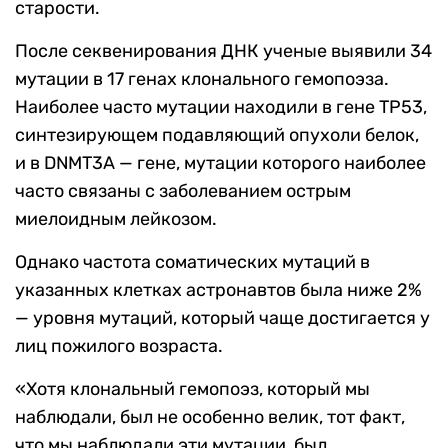
старости.
После секвенирования ДНК ученые выявили 34
мутации в 17 генах клонального гемопоэза.
Наиболее часто мутации находили в гене TP53,
синтезирующем подавляющий опухоли белок,
и в DNMT3A — гене, мутации которого наиболее
часто связаны с заболеванием острым
миелоидным лейкозом.
Однако частота соматических мутаций в
указанных клетках астронавтов была ниже 2%
— уровня мутаций, который чаще достигается у
лиц пожилого возраста.
«Хотя клональный гемопоэз, который мы
наблюдали, был не особенно велик, тот факт,
что мы наблюдали эти мутации, был