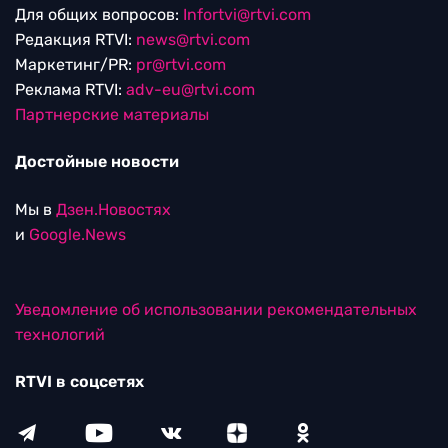
Для общих вопросов:
Infortvi@rtvi.com
Редакция RTVI:
news@rtvi.com
Маркетинг/PR:
pr@rtvi.com
Реклама RTVI:
adv-eu@rtvi.com
Партнерские материалы
Достойные новости
Мы в
Дзен.Новостях
и
Google.News
Уведомление об использовании рекомендательных
технологий
RTVI в соцсетях