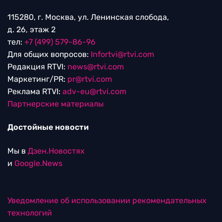
115280, г. Москва, ул. Ленинская слобода,
д. 26, этаж 2
тел:
+7 (499) 579-86-96
Для общих вопросов:
Infortvi@rtvi.com
Редакция RTVI:
news@rtvi.com
Маркетинг/PR:
pr@rtvi.com
Реклама RTVI:
adv-eu@rtvi.com
Партнерские материалы
Достойные новости
Мы в
Дзен.Новостях
и
Google.News
Уведомление об использовании рекомендательных
технологий