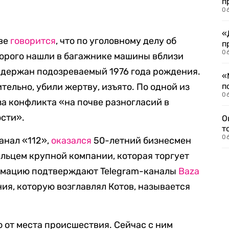
п
06
«
кве
говорится
, что по уголовному делу об
п
06
торого нашли в багажнике машины
вблизи
адержан подозреваемый 1976 года рождения.
«
тельно, убили жертву, изъято. По одной из
п
06
за конфликта «на почве разногласий в
ости»
.
О
т
06
анал «112»,
оказался
50-летний бизнесмен
ельцем крупной компании, которая торгует
рмацию подтверждают Telegram-каналы
Baza
ния, которую возглавлял Котов, называется
 от места происшествия. Сейчас с ним