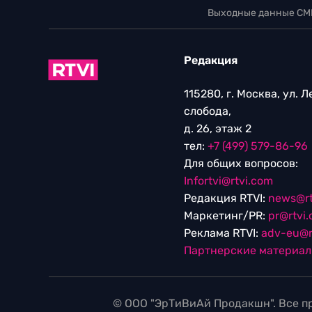
Выходные данные СМ
Редакция
115280, г. Москва, ул. 
слобода,
д. 26, этаж 2
тел:
+7 (499) 579-86-96
Для общих вопросов:
Infortvi@rtvi.com
Редакция RTVI:
news@rt
Маркетинг/PR:
pr@rtvi
Реклама RTVI:
adv-eu@r
Партнерские материа
© ООО "ЭрТиВиАй Продакшн". Все пр