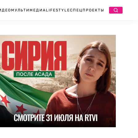
ИДЕО
МУЛЬТИМЕДИА
LIFESTYLE
СПЕЦПРОЕКТЫ