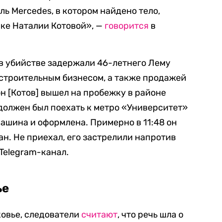
ь Mercedes, в котором найдено тело,
ке Наталии Котовой
»,
—
говорится
в
в убийстве задержали 46-летнего Лему
строительным бизнесом, а также продажей
н [Котов] вышел на пробежку в районе
 должен был поехать к метро «Университет»
машина и оформлена. Примерно в 11:48 он
ан. Не приехал, его застрелили напротив
Telegram-канал.
ье
ковье, следователи
считают
, что речь шла о