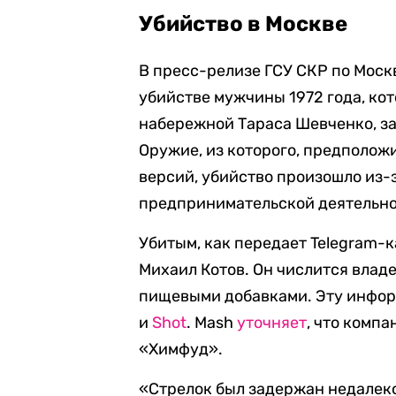
Убийство в Москве
В пресс-релизе ГСУ СКР по Мос
убийстве мужчины 1972 года, ко
набережной Тараса Шевченко, з
Оружие, из которого, предположи
версий, убийство произошло из-
предпринимательской деятельн
Убитым, как передает Telegram-к
Михаил Котов. Он числится влад
пищевыми добавками. Эту инфо
и
Shot
. Mash
уточняет
, что компа
«Химфуд».
«Стрелок был задержан недалеко