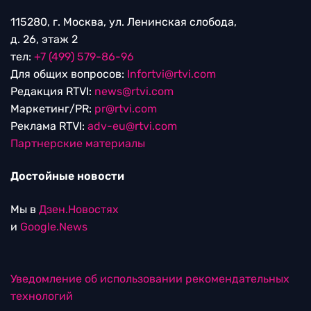
115280, г. Москва, ул. Ленинская слобода,
д. 26, этаж 2
тел:
+7 (499) 579-86-96
Для общих вопросов:
Infortvi@rtvi.com
Редакция RTVI:
news@rtvi.com
Маркетинг/PR:
pr@rtvi.com
Реклама RTVI:
adv-eu@rtvi.com
Партнерские материалы
Достойные новости
Мы в
Дзен.Новостях
и
Google.News
Уведомление об использовании рекомендательных
технологий