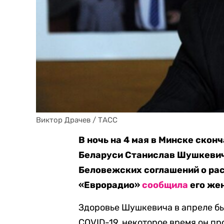
Виктор Драчев / ТАСС
В ночь на 4 мая в Минске ско
Беларуси Станислав Шушкевич
Беловежских соглашений о рас
«Еврорадио»
сообщила
его же
Здоровье Шушкевича в апреле бы
COVID-19, некоторое время он пр