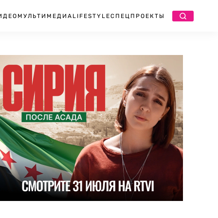
ИДЕО
МУЛЬТИМЕДИА
LIFESTYLE
СПЕЦПРОЕКТЫ