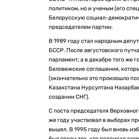
политиком, но и ученым (его сп
Белорусскую социал-демократиче
председателем партии.
В 1989 году стал народным депу
БССР. После августовского путча
парламент, а в декабре того же 
Беловежские соглашения, котор
(окончательно это произошло по
Казахстана Нурсултана Назарбаев
создании СНГ).
С поста председателя Верховного
же году участвовал в выборах пр
вышел. В 1995 году был вновь из
был среди тех, кто подписал за