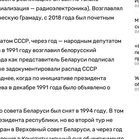
И
06
ециализация — радиоэлектроника). Возглавлял
скую Грамаду, с 2018 года был почетным
М
с
0
татом СССР, через год — народным депутатом
«
 в 1991 году возглавил белорусский
п
п
года как представитель Беларуси подписал
0
ые задокументировали распад СССР
зднее, когда по инициативе президента
У
о
а в декабре 1991 года было объявлено о
0
 совета Беларуси был снят в 1994 году. В том
езидента республики, но во второй тур не
бран в Верховный совет Беларуси, а через год
явление в Конституционный суд об импичменте