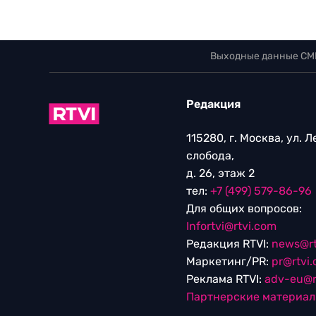
Выходные данные СМ
Редакция
115280, г. Москва, ул. 
слобода,
д. 26, этаж 2
тел:
+7 (499) 579-86-96
Для общих вопросов:
Infortvi@rtvi.com
Редакция RTVI:
news@rt
Маркетинг/PR:
pr@rtvi
Реклама RTVI:
adv-eu@r
Партнерские материа