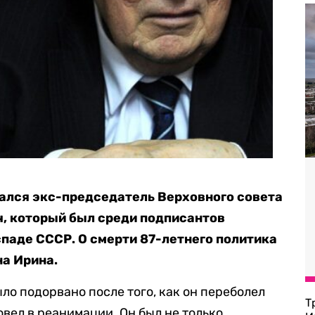
нчался экс-председатель Верховного совета
, который был среди подписантов
паде СССР. О смерти 87-летнего политика
на Ирина.
ло подорвано после того, как он переболел
Т
овел в реанимации. Он был не только