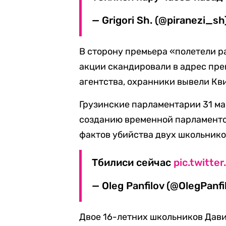
— Grigori Sh. (@piranezi_sh
В сторону премьера «полетели р
акции скандировали в адрес прем
агентства, охранники вывели Кв
Грузинские парламентарии 31 м
созданию временной парламентс
фактов убийства двух школьнико
Тбилиси сейчас
pic.twitt
— Oleg Panfilov (@OlegPanfi
Двое 16-летних школьников Дав