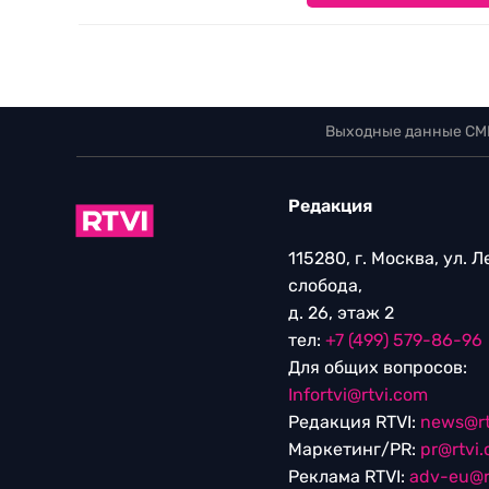
Выходные данные СМ
Редакция
115280, г. Москва, ул. 
слобода,
д. 26, этаж 2
тел:
+7 (499) 579-86-96
Для общих вопросов:
Infortvi@rtvi.com
Редакция RTVI:
news@rt
Маркетинг/PR:
pr@rtvi
Реклама RTVI:
adv-eu@r