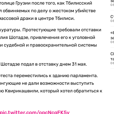
з
олице Грузии после того, как Тбилисский
08
л обвиняемых по делу о жестоком убийстве
С
массовой драки в центре Тбилиси.
08
окуратуры. Протестующие требовали отставки
«
лия Шотадзе, привлечения его к уголовной
з
08
ии судебной и правоохранительной системы
С
т
Шотадзе подал в отставку днем 31 мая.
0
отеста переместились к зданию парламента.
ингующие не дали возможности выступить
ю Квирикашвили, который хотел обратиться к
pic.twitter.com/opcNcgFK5y