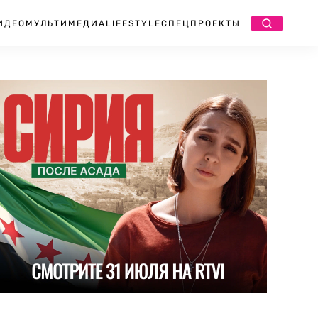
ИДЕО
МУЛЬТИМЕДИА
LIFESTYLE
СПЕЦПРОЕКТЫ