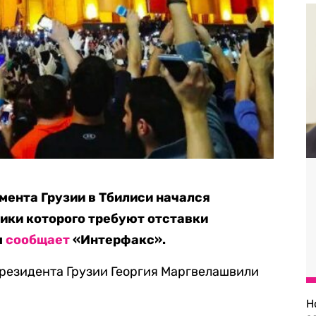
мента Грузии в Тбилиси начался
ики которого требуют отставки
м
сообщает
«Интерфакс».
резидента Грузии Георгия Маргвелашвили
Н