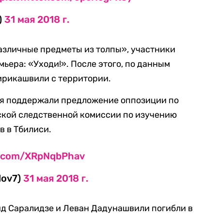
)
31 мая 2018 г.
азличные предметы из толпы», участники
ьера: «Уходи!». После этого, по данным
ирикашвили с территории.
ая поддержали предложение оппозиции по
кой следственной комиссии по изучению
в в Тбилиси.
er.com/XRpNqbPhav
lov7)
31 мая 2018 г.
ид Саралидзе и Леван Дадунашвили погибли в