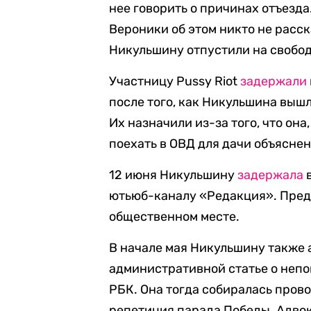
нее говорить о причинах отъезда
Вероники об этом никто не расск
Никульшину отпустили на свобод
Участницу Pussy Riot
задержали
после того, как Никульшина вышл
Их назначили из-за того, что она
поехать в ОВД для дачи объяснен
12 июня Никульшину
задержала
в
ютьюб-каналу «Редакция». Пред
общественном месте.
В начале мая Никульшину также а
административной статье о неп
РБК. Она тогда собиралась прово
репетиция парада Победы. Адвок