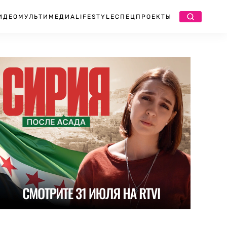
ИДЕО
МУЛЬТИМЕДИА
LIFESTYLE
СПЕЦПРОЕКТЫ