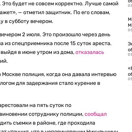
о
. Это будет не совсем корректно. Лучше самой
0
ажет», — отметил защитник. По его словам,
М
у в субботу вечером.
М
05
вечером 2 июля. Это произошло через день
а из спецприемника после 15 суток ареста.
Э
о
, выйдя в июне утром из дома,
отказалась
05
ий.
«
 Москве полиция, когда она давала интервью
о
05
логом для задержания стало курение в
рестовали на пять суток по
овиновении сотруднику полиции,
сообщал
дить съемки в районе, где проходила
ат уточнил, что в неповиновении Никульшину