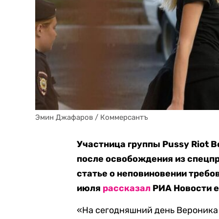
Эмин Джафаров / Коммерсантъ
Участница группы Pussy Riot 
после освобождения из спецпри
статье о неповиновении требо
июля
рассказал
РИА Новости е
«На сегодняшний день Вероника у