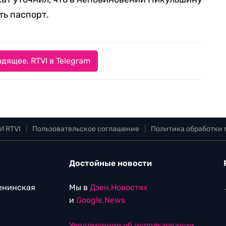
ть паспорт.
дящее. RTVI в Telegram
И RTVI
|
Пользовательское соглашение
|
Политика обработки
Достойные новости
Ленинская
Мы в
Дзен.Новостях
и
Google.News
Уведомление об использовании