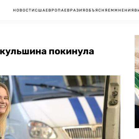
НОВОСТИ
США
ЕВРОПА
ЕВРАЗИЯ
ОБЪЯСНЯЕМ
МНЕНИЯ
В
икульшина покинула