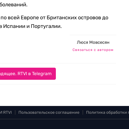
аболеваний.
по всей Европе от Британских островов до
в Испании и Португалии.
Люся Мовсесян
Связаться с автором
дящее. RTVI в Telegram
И RTVI
|
Пользовательское соглашение
|
Политика обработки