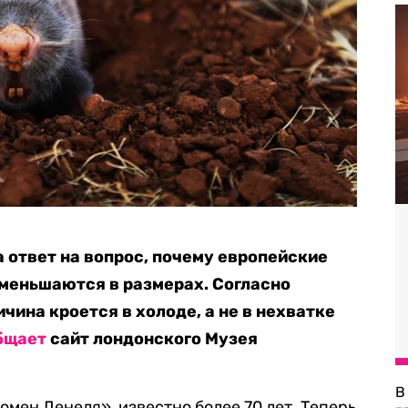
 ответ на вопрос, почему европейские
уменьшаются в размерах. Согласно
чина кроется в холоде, а не в нехватке
бщает
сайт лондонского Музея
В
мен Денеля», известно более 70 лет. Теперь