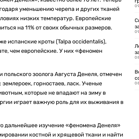
г
09
агодаря уменьшению черепа и других тканей
словиях низких температур. Европейские
С
з
иться на 11% от своих обычных размеров.
0
 испанские кроты (Talpa occidentalis),
Л
те, чем европейские. У них «феномен
з
0
В
 польского зоолога Августа Денеля, отмечен
с
 землероек, горностаев, ласк. Ученые
0
ивотным, которые не впадают на зиму в
ергии играет важную роль для их выживания в
то дальнейшее изучение «феномена Денеля»
мировании костной и хрящевой ткани и найти