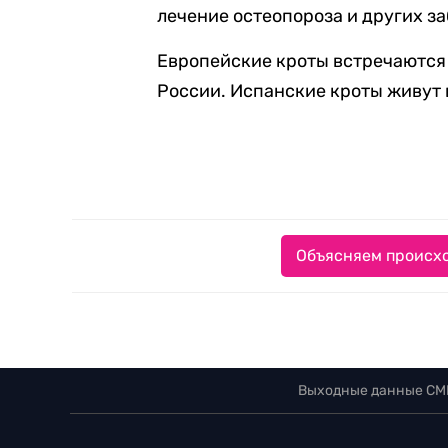
лечение о
стеопороза и других з
Европейские кроты встречаются 
России. Испанские кроты живут 
Объясняем происхо
Выходные данные СМ