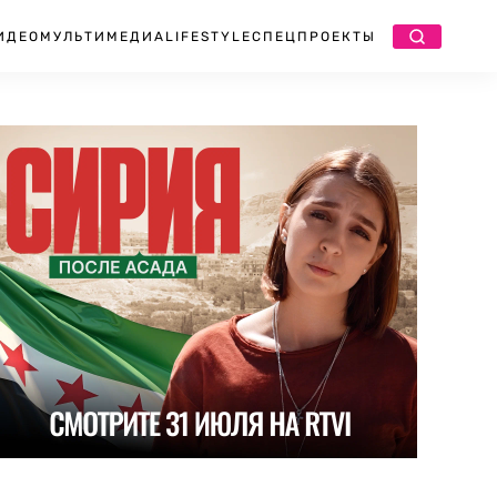
ИДЕО
МУЛЬТИМЕДИА
LIFESTYLE
СПЕЦПРОЕКТЫ