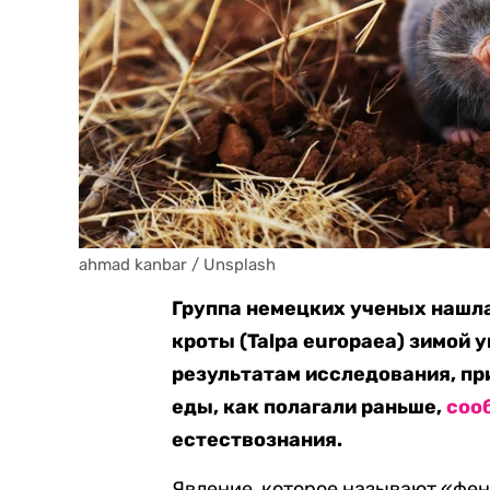
ahmad kanbar / Unsplash
Группа немецких ученых нашла
кроты (Talpa europaea) зимой 
результатам исследования, при
еды, как полагали раньше,
соо
естествознания.
Явление, которое называют «фено