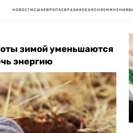
НОВОСТИ
США
ЕВРОПА
ЕВРАЗИЯ
ОБЪЯСНЯЕМ
МНЕНИЯ
В
роты зимой уменьшаются
ечь энергию