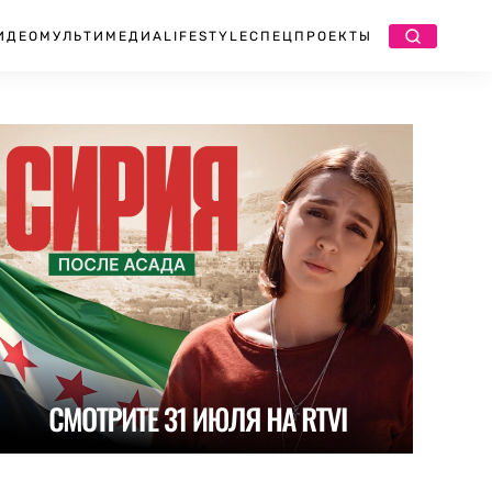
ИДЕО
МУЛЬТИМЕДИА
LIFESTYLE
СПЕЦПРОЕКТЫ