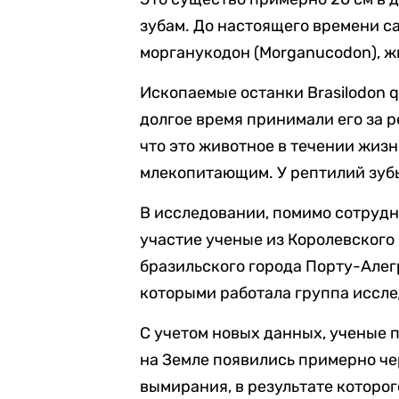
зубам. До настоящего времени 
м
органукодон (
Morganucodon), ж
Ископаемые останки Brasilodon q
долгое время принимали его за 
что это животное в течении жизн
млекопитающим. У рептилий зубы
В исследовании, помимо сотрудн
участие ученые из Королевского
бразильского города Порту-Алегри
которыми работала группа иссле
С учетом новых данных, ученые 
на Земле появились примерно че
вымирания, в результате которо