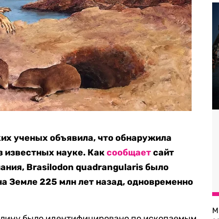
ких ученых объявила, что обнаружила
 известных науке. Как
сообщает
сайт
ния, Brasilodon quadrangularis было
на Земле 225 млн лет назад, одновременно
М
 длину было идентифицировано по ископаемым