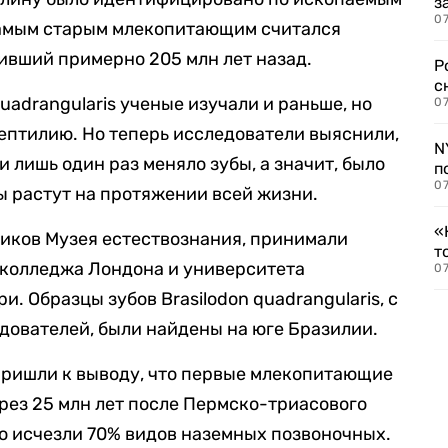
з
07
самым старым млекопитающим считался
ивший примерно 205 млн лет назад.
Р
с
uadrangularis ученые изучали и раньше, но
07
рептилию. Но теперь исследователи выяснили,
N
и лишь один раз меняло зубы, а значит, было
п
07
 растут на протяжении всей жизни.
«
иков Музея естествознания, принимали
т
 колледжа Лондона и университета
07
. Образцы зубов Brasilodon quadrangularis, с
дователей, были найдены на юге Бразилии.
пришли к выводу, что первые млекопитающие
рез 25 млн лет после
Пермско-триасового
го исчезли 70% видов наземных позвоночных.