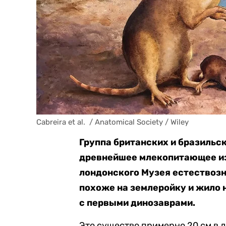
Cabreira et al.  / Anatomical Society / Wiley
Группа британских и бразильс
древнейшее млекопитающее из
лондонского Музея естествозна
похоже на землеройку и жило 
с первыми динозаврами.
Это существо примерно 20 см в