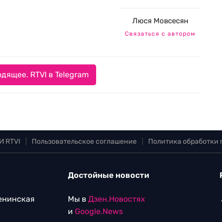
Люся Мовсесян
Связаться с автором
дящее. RTVI в Telegram
И RTVI
|
Пользовательское соглашение
|
Политика обработки
Достойные новости
Ленинская
Мы в
Дзен.Новостях
и
Google.News