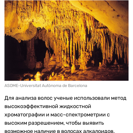
ASOME-Universitat Autònoma de Barcelona
Для анализа волос ученые использовали метод
в
ысокоэффективн
ой
жидкостн
ой
хроматографи
и и масс-спектрометрии с
высоким разрешением,
чтобы выявить
возможное наличие в волосах алкалоидов.