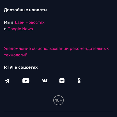
Достойные новости
Мы в
Дзен.Новостях
и
Google.News
Уведомление об использовании рекомендательных
технологий
RTVI в соцсетях
18+