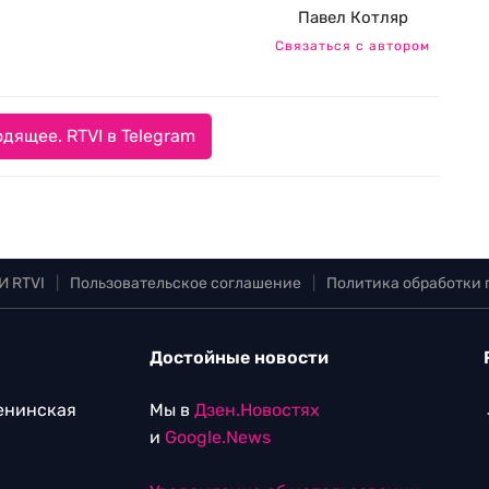
Павел Котляр
Связаться с автором
дящее. RTVI в Telegram
И RTVI
|
Пользовательское соглашение
|
Политика обработки
Достойные новости
Ленинская
Мы в
Дзен.Новостях
и
Google.News