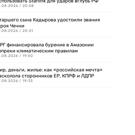
спользовать Starlink для ударов вглубь РФ
7.08.2026 / 20:58
таршего сына Кадырова удостоили звания
ероя Чечни
.08.2026 / 20:31
РГ финансировала бурение в Амазонии
опреки климатическим правилам
.08.2026 / 19:50
ир, деньги, жилье: как «российская мечта»
асколола сторонников ЕР, КПРФ и ЛДПР
.08.2026 / 19:33