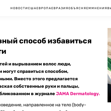
НОВОСТИ
США
ЕВРОПА
ЕВРАЗИЯ
ОБЪЯСНЯЕМ
МНЕНИЯ
В
ный способ избавиться
ти
тей и вырыванием волос люди,
 могут справиться способом,
ыми. Вместо этого предлагается
аская собственные руки и пальцы,
убликованном в журнале
JAMA Dermatology.
оведение, направленное на тело
(
body-