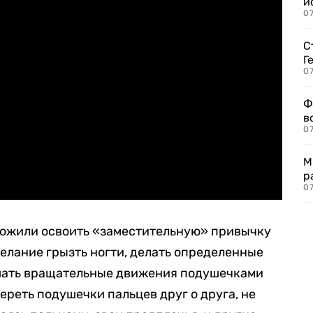
и
0
С
Г
07
Ф
в
07
М
р
07
ожили освоить «заместительную» привычку
желание грызть ногти, делать определенные
шать вращательные движения подушечками
тереть подушечки пальцев друг о друга, не