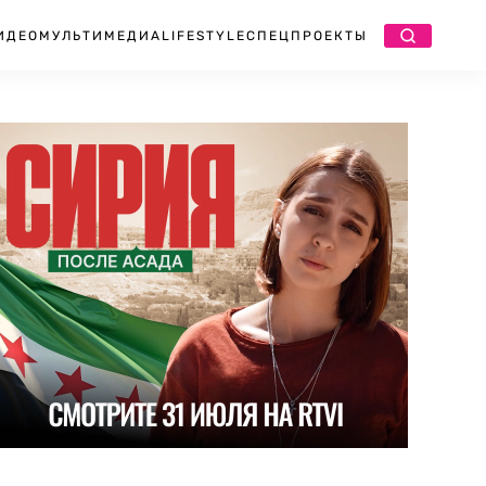
ИДЕО
МУЛЬТИМЕДИА
LIFESTYLE
СПЕЦПРОЕКТЫ