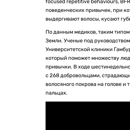
focused repetitive behaviours, 
поведенческих привычек,
при ко
выдергивают волосы, кусают губ
По данным медиков, таким типом
Земли. Ученые под руководство
Университетской клиники Гамбу
который поможет множеству люд
привычки. В ходе шестинедельн
с 268 добровольцами, страдающ
волосяного покрова на голове и 
пальцах.