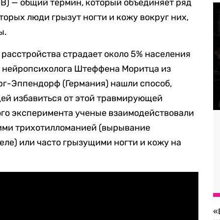
BFRB) — общий термин, который объединяет ряд
торых люди грызут ногти и кожу вокруг них,
ы.
 расстройства страдает около 5% населения
м нейропсихолога Штеффена Моритца из
рг-Эппендорф (Германия) нашли способ,
ей избавиться от этой травмирующей
ого эксперимента ученые взаимодействовали
ими трихотилломанией (вырывание
теле) или часто грызущими ногти и кожу на
«