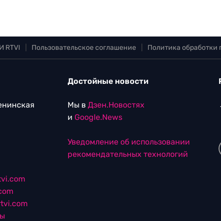
И RTVI
|
Пользовательское соглашение
|
Политика обработки
Достойные новости
Ленинская
Мы в
Дзен.Новостях
и
Google.News
Уведомление об использовании
рекомендательных технологий
vi.com
.com
tvi.com
лы