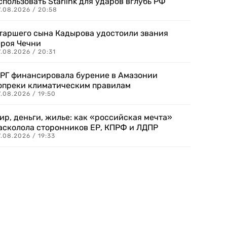
спользовать Starlink для ударов вглубь РФ
7.08.2026 / 20:58
таршего сына Кадырова удостоили звания
ероя Чечни
.08.2026 / 20:31
РГ финансировала бурение в Амазонии
опреки климатическим правилам
.08.2026 / 19:50
ир, деньги, жилье: как «российская мечта»
асколола сторонников ЕР, КПРФ и ЛДПР
.08.2026 / 19:33