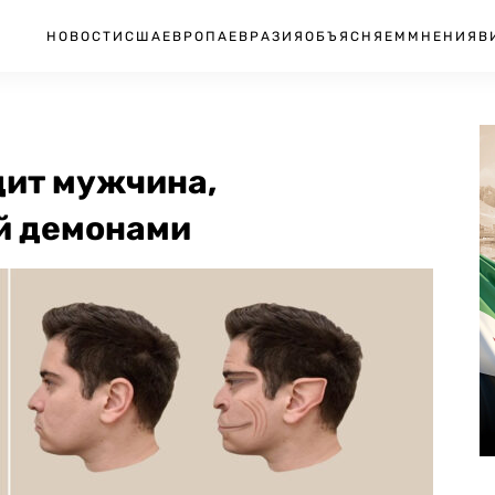
НОВОСТИ
США
ЕВРОПА
ЕВРАЗИЯ
ОБЪЯСНЯЕМ
МНЕНИЯ
В
дит мужчина,
й демонами