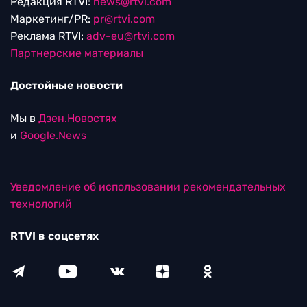
Редакция RTVI:
news@rtvi.com
Маркетинг/PR:
pr@rtvi.com
Реклама RTVI:
adv-eu@rtvi.com
Партнерские материалы
Достойные новости
Мы в
Дзен.Новостях
и
Google.News
Уведомление об использовании рекомендательных
технологий
RTVI в соцсетях