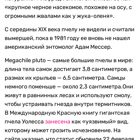
«крупное черное насекомое, похожее на осу, с
огромными жвалами как у жука-оленя».
С середины XIX века пчелу не видели и считали
вымершей, пока в 1981 году ее вновь не нашел
американский энтомолог Адам Мессер.
Megachile pluto — самые большие пчелы в мире:
длина тела самок достигает 3,8 сантиметров, а
размах их крыльев — 6,5 сантиметра. Самцы
немного поменьше — около 2,3 сантиметра.Они
живут в равнинных лесах и используют смолу,
чтобы устраивать гнезда внутри термитников.
В Международную Красную книгу гигантская
пчела Уолесса
занесена
как «уязвимый» вид,
которому может грозить исчезновение. На
сайте указано, что статус обновили 22 февраля