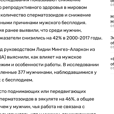
о
0
о репродуктивного здоровья в мировом
е количество сперматозоидов и снижение
М
М
вными причинами мужского бесплодия.
05
я ранее выявили, что среди мужчин,
оказатели снизились на 42% в 2000-2017 годы.
Э
о
05
од руководством Лидии Мингез-Аларкон из
А) выяснили, как влияет на мужское
«
о
режим и особенности работы. В исследовании
05
вленные 377 мужчинами, наблюдавшимися у
х с бесплодием.
часто поднимающих или передвигающих
перматозоидов в эякуляте на 46%, а общее
чем у мужчин, чья работа не связана с