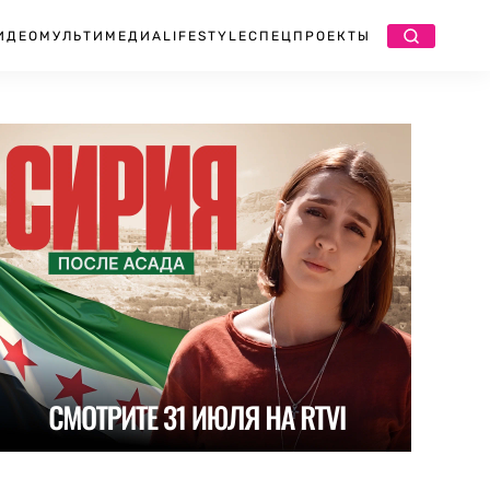
ИДЕО
МУЛЬТИМЕДИА
LIFESTYLE
СПЕЦПРОЕКТЫ