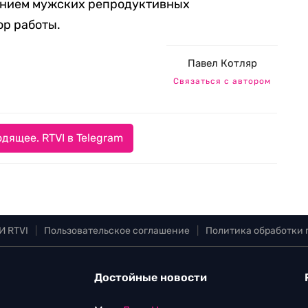
ением мужских репродуктивных
ор работы.
Павел Котляр
Связаться с автором
дящее. RTVI в Telegram
И RTVI
|
Пользовательское соглашение
|
Политика обработки
Достойные новости