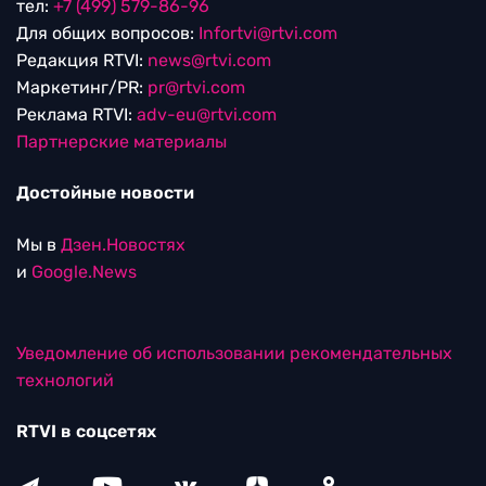
тел:
+7 (499) 579-86-96
Для общих вопросов:
Infortvi@rtvi.com
Редакция RTVI:
news@rtvi.com
Маркетинг/PR:
pr@rtvi.com
Реклама RTVI:
adv-eu@rtvi.com
Партнерские материалы
Достойные новости
Мы в
Дзен.Новостях
и
Google.News
Уведомление об использовании рекомендательных
технологий
RTVI в соцсетях